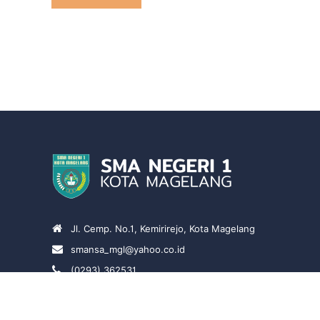
Jl. Cemp. No.1, Kemirirejo, Kota Magelang
smansa_mgl@yahoo.co.id
(0293) 362531