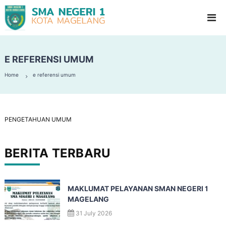
S
G
l
M
a
A
d
N
i
o
E REFERENSI UMUM
e
o
g
l
Home
e referensi umum
e
H
i
r
g
i
h
1
S
PENGETAHUAN UMUM
c
M
h
a
o
BERITA TERBARU
g
o
l
e
l
MAKLUMAT PELAYANAN SMAN NEGERI 1
a
MAGELANG
n
31 July 2026
g