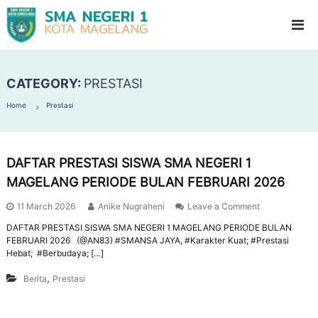
S
G
l
M
a
A
d
N
i
o
CATEGORY:
PRESTASI
e
o
g
l
Home
Prestasi
e
H
i
r
g
i
h
DAFTAR PRESTASI SISWA SMA NEGERI 1
1
S
c
MAGELANG PERIODE BULAN FEBRUARI 2026
M
h
a
o
11 March 2026
Anike Nugraheni
Leave a Comment
g
o
DAFTAR PRESTASI SISWA SMA NEGERI 1 MAGELANG PERIODE BULAN
l
e
FEBRUARI 2026 (@AN83) #SMANSA JAYA, #Karakter Kuat; #Prestasi
l
Hebat; #Berbudaya; […]
a
,
Berita
Prestasi
n
g