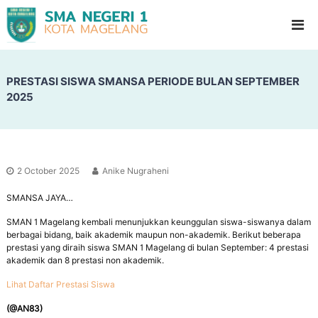
S
G
l
M
a
A
d
N
i
o
PRESTASI SISWA SMANSA PERIODE BULAN SEPTEMBER
e
o
2025
g
l
e
H
i
r
g
i
h
1
S
2 October 2025
Anike Nugraheni
c
M
h
SMANSA JAYA…
a
o
g
o
SMAN 1 Magelang kembali menunjukkan keunggulan siswa-siswanya dalam
l
berbagai bidang, baik akademik maupun non-akademik. Berikut beberapa
e
prestasi yang diraih siswa SMAN 1 Magelang di bulan September: 4 prestasi
l
akademik dan 8 prestasi non akademik.
a
Lihat Daftar Prestasi Siswa
n
g
(@AN83)