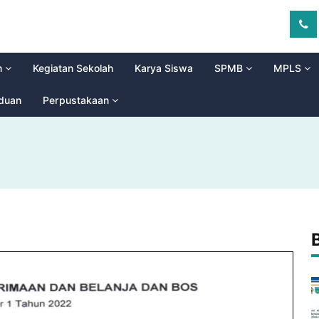
m
Kegiatan Sekolah
Karya Siswa
SPMB
MPLS
aduan
Perpustakaan