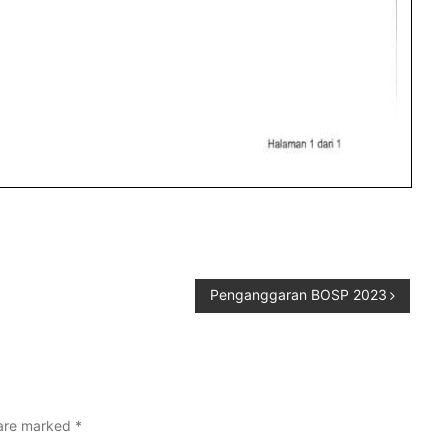
Penganggaran BOSP 2023
 are marked
*