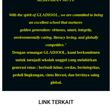
With the spirit of GLADIOOL , we are committed to being
an excellent school that nurtures
golden generation: virtuous, smart, integrity,
environmentally caring, literacy loving, and globally
competitive."
Dengan semangat GLADIOOL, kami berkomitmen
untuk menjadi sekolah unggul yang melahirkan
generasi emas : berbudi luhur, cerdas, berintegritas,
peduli lingkungan, cinta literasi, dan berdaya saing
global.
LINK TERKAIT