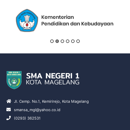
Jl. Cemp. No.1, Kemirirejo, Kota Magelang
smansa_mgl@yahoo.co.id
(0293) 362531