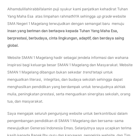
Alhamdulillahirabbil’alamin puji syukur kami panjatkan kehadirat Tuhan
Yang Maha Esa atas limpahan rahmatNYA sehingga
up grade
website
SMA Negeri 1 Magelang terwujudkan dengan semangat baru menuju
insan yang beriman dan bertaqwa kepada Tuhan Yang Maha Esa,
berprestasi, berbudaya, cinta lingkungan, adaptif, dan berdaya saing
global.
Website SMAN 1 Magelang hadir sebagai jendela informasi dan wahana
inspirasi bagi keluarga besar SMAN 1 Magelang dan Masyarakat. Website
SMAN 1 Magelang dibangun bukan sekedar
trend
tetapi untuk
menguatkan literasi, integritas, dan budaya sekolah sehingga dapat
menghasilkan pendidikan yang berdampak untuk terwujudnya akhlak
mulia, peningkatan prestasi, serta menguatkan sinergitas sekolah, orang
tua, dan masyarakat.
Saya mengajak seluruh pengunjung website untuk berkontribusi dalam
pengembangan pendidikan di SMAN 1 Magelang dan bersama-sama
mewujudkan Generasi Indonesia Emas. Selanjutnya saya ucapkan terima
kasih kepada Bapak/Ibu guru dan karyawan, pengelola website, dan Tim