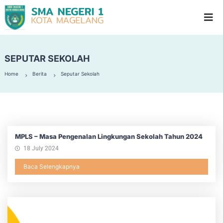
S
G
l
M
a
A
d
N
i
o
SEPUTAR SEKOLAH
e
o
g
l
Home
Berita
Seputar Sekolah
e
H
i
r
g
i
h
1
S
c
M
h
MPLS – Masa Pengenalan Lingkungan Sekolah Tahun 2024
a
o
18 July 2024
g
o
l
e
Baca Selengkapnya
l
a
n
g