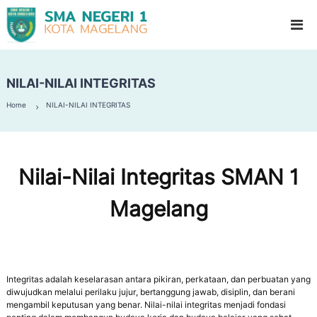
S
G
l
M
a
A
d
N
i
o
NILAI-NILAI INTEGRITAS
e
o
g
l
Home
NILAI-NILAI INTEGRITAS
e
H
i
r
g
i
h
1
S
Nilai-Nilai Integritas SMAN 1
c
M
h
a
Magelang
o
g
o
l
e
l
a
Integritas adalah keselarasan antara pikiran, perkataan, dan perbuatan yang
n
diwujudkan melalui perilaku jujur, bertanggung jawab, disiplin, dan berani
g
mengambil keputusan yang benar. Nilai-nilai integritas menjadi fondasi