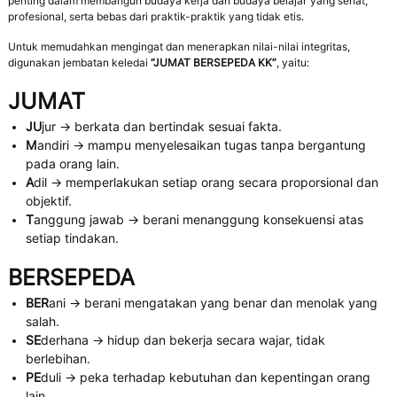
penting dalam membangun budaya kerja dan budaya belajar yang sehat,
profesional, serta bebas dari praktik-praktik yang tidak etis.
Untuk memudahkan mengingat dan menerapkan nilai-nilai integritas,
digunakan jembatan keledai
“JUMAT BERSEPEDA KK”
, yaitu:
JUMAT
JU
jur → berkata dan bertindak sesuai fakta.
M
andiri → mampu menyelesaikan tugas tanpa bergantung
pada orang lain.
A
dil → memperlakukan setiap orang secara proporsional dan
objektif.
T
anggung jawab → berani menanggung konsekuensi atas
setiap tindakan.
BERSEPEDA
BER
ani → berani mengatakan yang benar dan menolak yang
salah.
SE
derhana → hidup dan bekerja secara wajar, tidak
berlebihan.
PE
duli → peka terhadap kebutuhan dan kepentingan orang
lain.