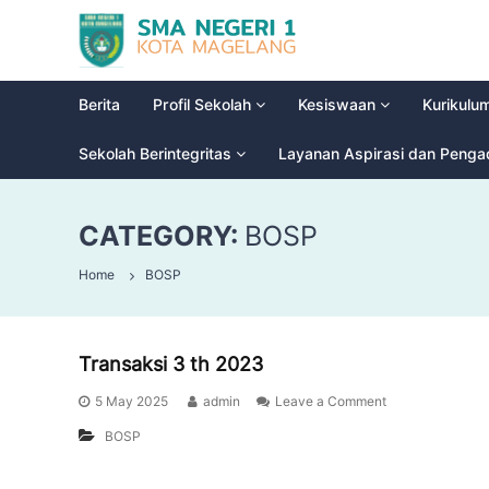
S
G
M
l
a
A
d
N
Berita
Profil Sekolah
Kesiswaan
Kurikulu
i
e
o
g
Sekolah Berintegritas
Layanan Aspirasi dan Peng
o
e
l
r
H
CATEGORY:
BOSP
i
i
g
1
Home
BOSP
h
M
S
a
c
g
h
Transaksi 3 th 2023
e
o
l
o
5 May 2025
admin
Leave a Comment
a
l
BOSP
n
g