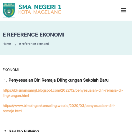
S
G
l
M
a
A
d
N
i
o
E REFERENCE EKONOMI
e
o
g
l
Home
e reference ekonomi
e
H
i
r
g
i
h
1
S
EKONOMI
c
M
h
Penyesuaian Diri Remaja Dilingkungan Sekolah Baru
a
o
https://bksmansamgl.blogspot.com/2022/12/penyesuaian-diri-remaja-di-
g
o
lingkungan.html
l
e
l
https://www.bimbingankonseling.web.id/2020/03/penyesuaian-diri-
remaja.html
a
n
g
Say No Bullying