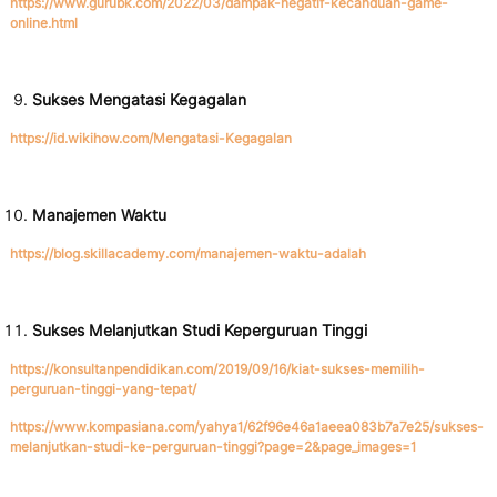
https://www.gurubk.com/2022/03/dampak-negatif-kecanduan-game-
online.html
Sukses Mengatasi Kegagalan
https://id.wikihow.com/Mengatasi-Kegagalan
Manajemen Waktu
https://blog.skillacademy.com/manajemen-waktu-adalah
Sukses Melanjutkan Studi Keperguruan Tinggi
https://konsultanpendidikan.com/2019/09/16/kiat-sukses-memilih-
perguruan-tinggi-yang-tepat/
https://www.kompasiana.com/yahya1/62f96e46a1aeea083b7a7e25/sukses-
melanjutkan-studi-ke-perguruan-tinggi?page=2&page_images=1