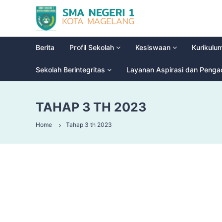
S
G
M
l
a
A
d
N
Berita
Profil Sekolah
Kesiswaan
Kurikulu
i
e
o
g
Sekolah Berintegritas
Layanan Aspirasi dan Peng
o
e
l
r
H
TAHAP 3 TH 2023
i
i
g
1
Home
Tahap 3 th 2023
h
M
S
a
c
g
h
e
o
l
o
a
l
n
g