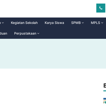
m
Kegiatan Sekolah
Karya Siswa
SPMB
MPLS
aduan
Perpustakaan