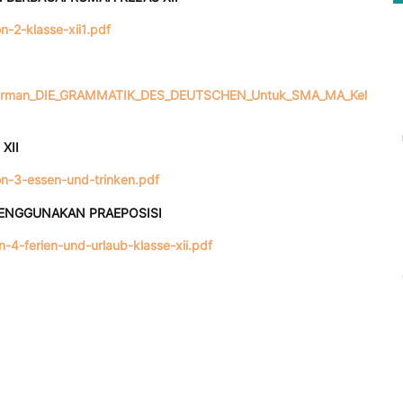
n-2-klasse-xii1.pdf
Jerman_DIE_GRAMMATIK_DES_DEUTSCHEN_Untuk_SMA_MA_Kel
XII
ion-3-essen-und-trinken.pdf
MENGGUNAKAN PRAEPOSISI
n-4-ferien-und-urlaub-klasse-xii.pdf