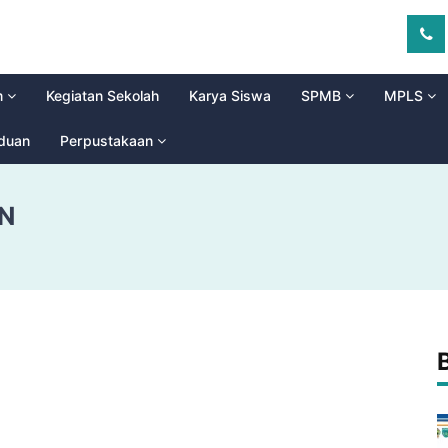
m
Kegiatan Sekolah
Karya Siswa
SPMB
MPLS
aduan
Perpustakaan
N