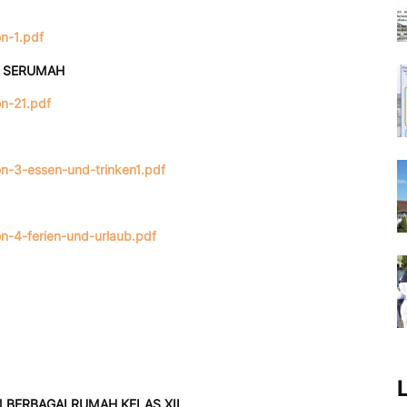
on-1.pdf
M SERUMAH
on-21.pdf
ion-3-essen-und-trinken1.pdf
on-4-ferien-und-urlaub.pdf
 BERBAGAI RUMAH KELAS XII