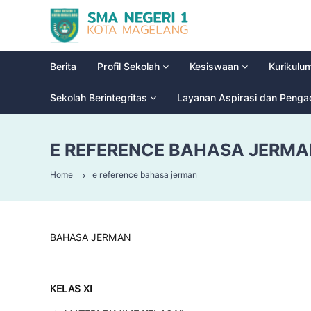
S
G
M
l
a
A
d
N
Berita
Profil Sekolah
Kesiswaan
Kurikulu
i
e
o
g
Sekolah Berintegritas
Layanan Aspirasi dan Peng
o
e
l
r
H
E REFERENCE BAHASA JERMA
i
i
g
1
Home
e reference bahasa jerman
h
M
S
a
c
g
h
e
o
BAHASA JERMAN
l
o
a
l
n
KELAS XI
g