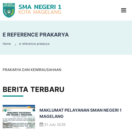
S
G
l
M
a
A
d
N
i
o
E REFERENCE PRAKARYA
e
o
g
l
Home
e reference prakarya
e
H
i
r
g
i
h
1
S
PRAKARYA DAN KEWIRAUSAHAAN
c
M
h
a
o
BERITA TERBARU
g
o
l
e
l
MAKLUMAT PELAYANAN SMAN NEGERI 1
a
MAGELANG
n
31 July 2026
g