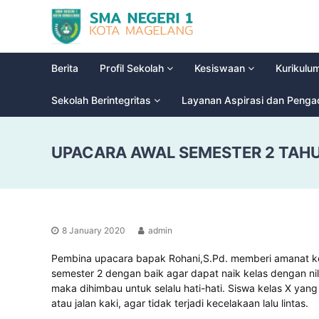
S
G
M
l
a
A
d
N
Berita
Profil Sekolah
Kesiswaan
Kurikulu
i
e
o
g
Sekolah Berintegritas
Layanan Aspirasi dan Peng
o
e
l
r
H
UPACARA AWAL SEMESTER 2 TAH
i
i
g
1
h
M
S
a
c
g
h
8 January 2020
admin
e
o
l
o
Pembina upacara bapak Rohani,S.Pd. memberi amanat ke 
a
l
semester 2 dengan baik agar dapat naik kelas dengan ni
n
maka dihimbau untuk selalu hati-hati. Siswa kelas X ya
atau jalan kaki, agar tidak terjadi kecelakaan lalu lintas.
g