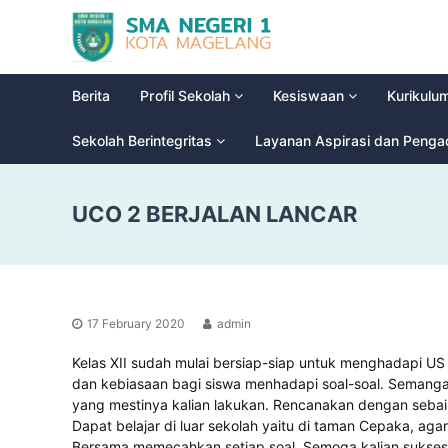
S
G
M
l
a
A
d
N
Berita
Profil Sekolah
Kesiswaan
Kurikulu
i
e
o
g
Sekolah Berintegritas
Layanan Aspirasi dan Peng
o
e
l
r
H
UCO 2 BERJALAN LANCAR
i
i
g
1
h
M
S
a
c
g
h
17 February 2020
admin
e
o
l
o
Kelas XII sudah mulai bersiap-siap untuk menghadapi 
a
l
dan kebiasaan bagi siswa menhadapi soal-soal. Semangat
n
yang mestinya kalian lakukan. Rencanakan dengan sebaik
Dapat belajar di luar sekolah yaitu di taman Cepaka, agar d
g
Bersama memecahkan setiap soal. Semoga kalian sukses s