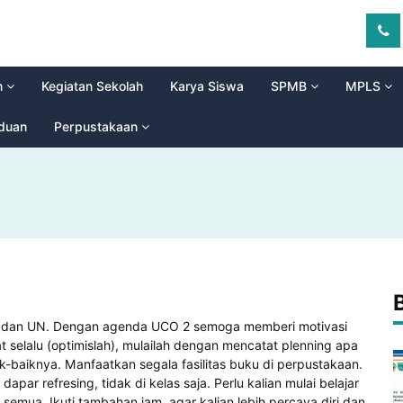
m
Kegiatan Sekolah
Karya Siswa
SPMB
MPLS
aduan
Perpustakaan
US dan UN. Dengan agenda UCO 2 semoga memberi motivasi
 selalu (optimislah), mulailah dengan mencatat plenning apa
-baiknya. Manfaatkan segala fasilitas buku di perpustakaan.
apar refresing, tidak di kelas saja. Perlu kalian mulai belajar
emua. Ikuti tambahan jam, agar kalian lebih percaya diri dan