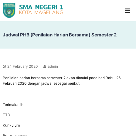
S
G
l
M
a
A
d
N
i
o
Jadwal PHB (Penilaian Harian Bersama) Semester 2
e
o
g
l
e
H
i
r
g
i
h
24 February 2020
admin
1
S
c
Penilaian harian bersama semester 2 akan dimulai pada hari Rabu, 26
M
h
Februari 2020 dengan jadwal sebagai berikut :
a
o
g
o
l
e
Terimakasih
l
TTD
a
n
Kurikulum
g