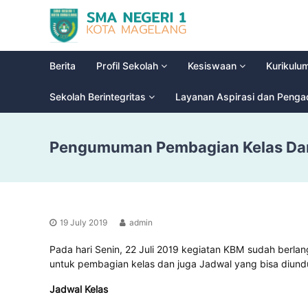
S
G
M
l
a
A
d
N
Berita
Profil Sekolah
Kesiswaan
Kurikulu
i
e
o
g
Sekolah Berintegritas
Layanan Aspirasi dan Peng
o
e
l
r
H
Pengumuman Pembagian Kelas Dan
i
i
g
1
h
M
S
a
c
g
h
19 July 2019
admin
e
o
l
o
Pada hari Senin, 22 Juli 2019 kegiatan KBM sudah berlang
a
l
untuk pembagian kelas dan juga Jadwal yang bisa diundu
n
Jadwal Kelas
g