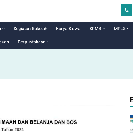
m
Kegiatan Sekolah
Karya Siswa
SPMB
MPLS
aduan
Perpustakaan