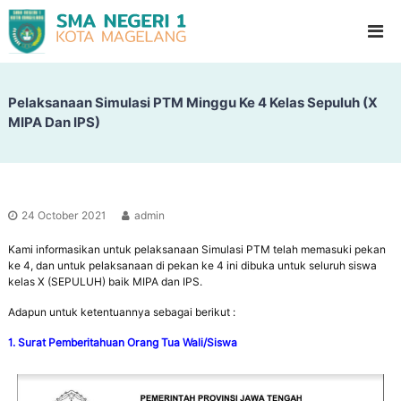
S
G
l
M
a
A
d
N
i
o
Pelaksanaan Simulasi PTM Minggu Ke 4 Kelas Sepuluh (X
e
o
MIPA Dan IPS)
g
l
e
H
i
r
g
i
h
1
S
24 October 2021
admin
c
M
h
Kami informasikan untuk pelaksanaan Simulasi PTM telah memasuki pekan
a
o
ke 4, dan untuk pelaksanaan di pekan ke 4 ini dibuka untuk seluruh siswa
g
o
kelas X (SEPULUH) baik MIPA dan IPS.
l
e
Adapun untuk ketentuannya sebagai berikut :
l
a
1. Surat Pemberitahuan Orang Tua Wali/Siswa
n
g