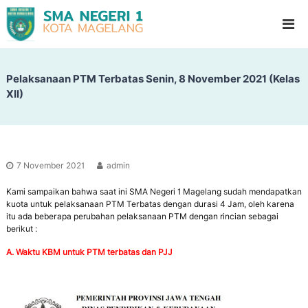
S
G
l
M
a
A
d
N
i
o
Pelaksanaan PTM Terbatas Senin, 8 November 2021 (Kelas
e
o
XII)
g
l
e
H
i
r
g
i
h
1
S
7 November 2021
admin
c
M
h
Kami sampaikan bahwa saat ini SMA Negeri 1 Magelang sudah mendapatkan
a
o
kuota untuk pelaksanaan PTM Terbatas dengan durasi 4 Jam, oleh karena
g
o
itu ada beberapa perubahan pelaksanaan PTM dengan rincian sebagai
l
e
berikut :
l
A. Waktu KBM untuk PTM terbatas dan PJJ
a
n
g