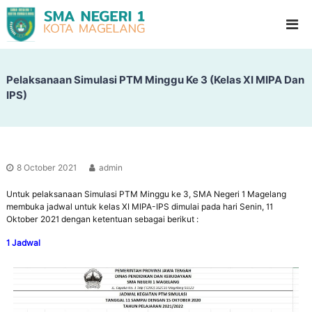
S
G
l
M
a
A
d
N
i
o
Pelaksanaan Simulasi PTM Minggu Ke 3 (Kelas XI MIPA Dan
e
o
IPS)
g
l
e
H
i
r
g
i
h
1
S
8 October 2021
admin
c
M
h
Untuk pelaksanaan Simulasi PTM Minggu ke 3, SMA Negeri 1 Magelang
a
o
membuka jadwal untuk kelas XI MIPA-IPS dimulai pada hari Senin, 11
g
o
Oktober 2021 dengan ketentuan sebagai berikut :
l
e
1 Jadwal
l
a
n
g