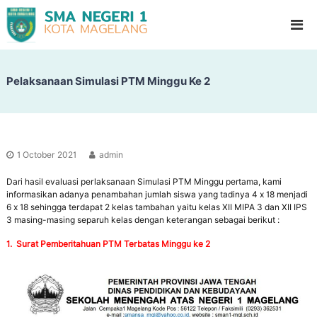
S
G
l
M
a
A
d
N
i
o
Pelaksanaan Simulasi PTM Minggu Ke 2
e
o
g
l
e
H
i
r
g
i
h
1 October 2021
admin
1
S
c
Dari hasil evaluasi perlaksanaan Simulasi PTM Minggu pertama, kami
M
h
informasikan adanya penambahan jumlah siswa yang tadinya 4 x 18 menjadi
a
o
6 x 18 sehingga terdapat 2 kelas tambahan yaitu kelas XII MIPA 3 dan XII IPS
g
o
3 masing-masing separuh kelas dengan keterangan sebagai berikut :
l
e
1. Surat Pemberitahuan PTM Terbatas Minggu ke 2
l
a
n
g