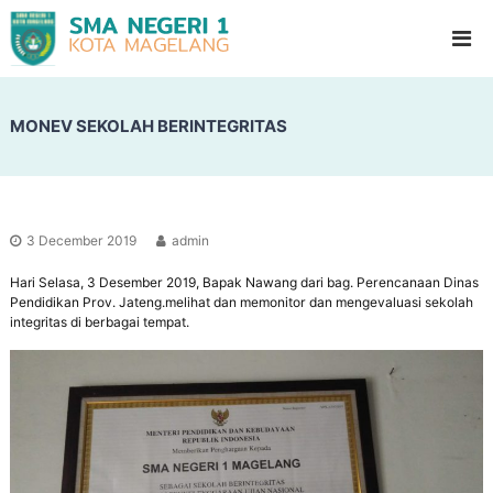
S
G
l
M
a
A
d
N
i
o
MONEV SEKOLAH BERINTEGRITAS
e
o
g
l
e
H
i
r
g
i
h
3 December 2019
admin
1
S
c
Hari Selasa, 3 Desember 2019, Bapak Nawang dari bag. Perencanaan Dinas
M
h
Pendidikan Prov. Jateng.melihat dan memonitor dan mengevaluasi sekolah
a
o
integritas di berbagai tempat.
g
o
l
e
l
a
n
g