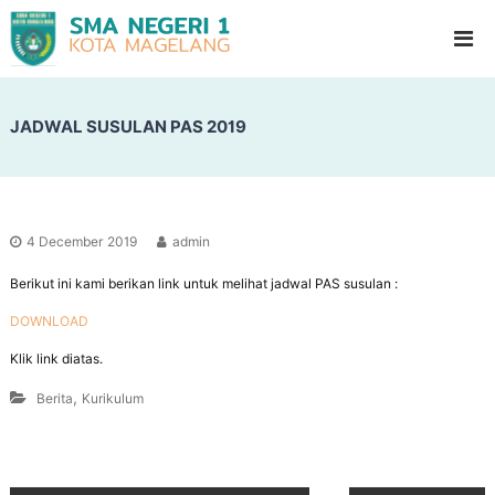
S
G
l
M
a
A
d
N
i
o
JADWAL SUSULAN PAS 2019
e
o
g
l
e
H
i
r
g
i
h
4 December 2019
admin
1
S
c
Berikut ini kami berikan link untuk melihat jadwal PAS susulan :
M
h
a
o
DOWNLOAD
g
o
Klik link diatas.
l
e
l
,
Berita
Kurikulum
a
n
g