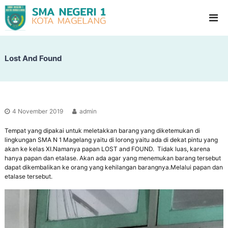
S
G
l
M
a
A
d
N
i
o
Lost And Found
e
o
g
l
e
H
i
r
g
i
h
4 November 2019
admin
1
S
c
Tempat yang dipakai untuk meletakkan barang yang diketemukan di
M
h
lingkungan SMA N 1 Magelang yaitu di lorong yaitu ada di dekat pintu yang
a
o
akan ke kelas XI.Namanya papan LOST and FOUND. Tidak luas, karena
g
o
hanya papan dan etalase. Akan ada agar yang menemukan barang tersebut
l
dapat dikembalikan ke orang yang kehilangan barangnya.Melalui papan dan
e
etalase tersebut.
l
a
n
g