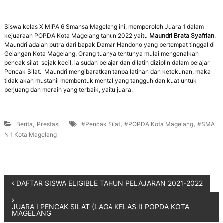
Siswa kelas X MIPA 6 Smansa Magelang ini, memperoleh Juara 1 dalam
kejuaraan POPDA Kota Magelang tahun 2022 yaitu
Maundri Brata Syafrian
.
Maundri adalah putra dari bapak Damar Handono yang bertempat tinggal di
Gelangan Kota Magelang. Orang tuanya tentunya mulai mengenalkan
pencak silat sejak kecil, ia sudah belajar dan dilatih diziplin dalam belajar
Pencak Silat. Maundri mengibaratkan tanpa latihan dan ketekunan, maka
tidak akan mustahil membentuk mental yang tangguh dan kuat untuk
berjuang dan meraih yang terbaik, yaitu juara.
,
,
,
Berita
Prestasi
#Pencak Silat
#POPDA Kota Magelang
#SMA
N 1 Kota Magelang
DAFTAR SISWA ELIGIBLE TAHUN PELAJARAN 2021-2022
JUARA I PENCAK SILAT (LAGA KELAS I) POPDA KOTA
MAGELANG