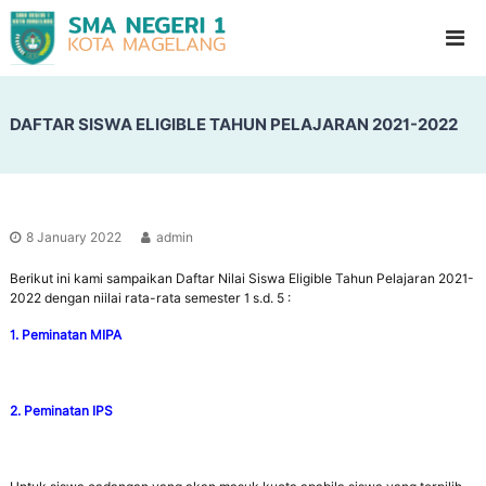
S
G
l
M
a
A
d
N
i
o
DAFTAR SISWA ELIGIBLE TAHUN PELAJARAN 2021-2022
e
o
g
l
e
H
i
r
g
i
h
8 January 2022
admin
1
S
c
Berikut ini kami sampaikan Daftar Nilai Siswa Eligible Tahun Pelajaran 2021-
M
h
2022 dengan niilai rata-rata semester 1 s.d. 5 :
a
o
g
o
1. Peminatan MIPA
l
e
l
2. Peminatan IPS
a
n
g