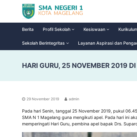
S
G
M
l
a
A
d
N
Berita
Profil Sekolah
Kesiswaan
Kurikulu
i
e
o
g
Sekolah Berintegritas
Layanan Aspirasi dan Peng
o
e
l
r
H
HARI GURU, 25 NOVEMBER 2019 D
i
i
g
1
h
M
S
a
c
g
h
29 November 2019
admin
e
o
l
o
Pada hari Senin, tanggal 25 November 2019, pukul 06.45 
a
l
SMA N 1 Magelang guna mengikuti apel. Pada hari ini ak
n
memperingati Hari Guru, pembina apel bapak Drs. Supard
g