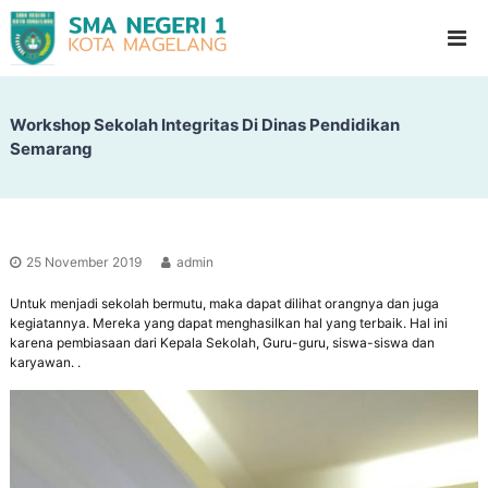
S
G
l
M
a
A
d
N
i
o
Workshop Sekolah Integritas Di Dinas Pendidikan
e
o
Semarang
g
l
e
H
i
r
g
i
h
1
S
25 November 2019
admin
c
M
h
Untuk menjadi sekolah bermutu, maka dapat dilihat orangnya dan juga
a
o
kegiatannya. Mereka yang dapat menghasilkan hal yang terbaik. Hal ini
g
o
karena pembiasaan dari Kepala Sekolah, Guru-guru, siswa-siswa dan
l
e
karyawan. .
l
a
n
g