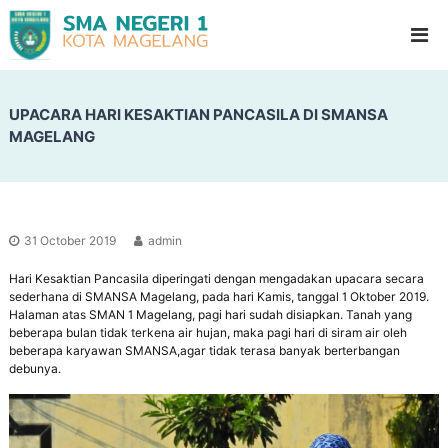
S
G
l
M
a
A
d
N
i
o
UPACARA HARI KESAKTIAN PANCASILA DI SMANSA
e
o
MAGELANG
g
l
e
H
i
r
g
i
h
1
S
31 October 2019
admin
c
M
h
Hari Kesaktian Pancasila diperingati dengan mengadakan upacara secara
a
o
sederhana di SMANSA Magelang, pada hari Kamis, tanggal 1 Oktober 2019.
g
o
Halaman atas SMAN 1 Magelang, pagi hari sudah disiapkan. Tanah yang
l
e
beberapa bulan tidak terkena air hujan, maka pagi hari di siram air oleh
beberapa karyawan SMANSA,agar tidak terasa banyak berterbangan
l
debunya.
a
n
g