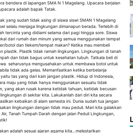
ra bendera di lapangan SMA N 1 Magelang. Upacara berjalan
upacara adalah bapak Tatak.
k yang sudah tidak asing di siswa siswi SMAN 1 Magelang
wi selalu menjaga lingkungan dimanapun berada. Terlebih di
ah tercinta yang didiami selama dari pagi hingga sore. Siswa
ekal dari rumah dan minum yang semua menggunakan tempat
ler/botol dan tlekem/tempat makan? Ketika mau membeli
plastik. Plastik tidak ramah lingkungan. Lingkungan di tanah
pah dan tidak bagus untuk kesehatan tubuh. Tatkala beli di
iswa seharusnya mengusahakan untuk membawa botol untuk
bila tidak ada gelas. Memanfaatkan ketika berbelanja
tu tas yang dari kain jangan plastik. Hidup di Indonesia,
egara maju yang tidak hanya menggunakan sesuatu tidak
m, yang akan rusak karena ketidak tahuan, ketidak becusan
lingkungan di sekitar kita. Lakukanlah dari diri kita secara
ilkan kebaikan di alam semesta ini. Dunia sudah tua jangan
akan lingkungan dengan tidak mau peduli. Mari kita galakkan
 Air, Tanah Tumpah Darah dengan jalan Peduli Lingkungan,
tik!
akan adalah sesuai ajaran agama kita…melestarikan