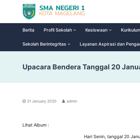
S
G
M
l
a
A
d
N
Berita
Profil Sekolah
Kesiswaan
Kurikulu
i
e
o
g
Sekolah Berintegritas
Layanan Aspirasi dan Peng
o
e
l
r
H
Upacara Bendera Tanggal 20 Janu
i
i
g
1
h
M
S
a
c
g
h
21 January 2020
admin
e
o
l
o
a
l
Lihat Album :
n
g
Hari Senin, tanggal 20 Jan