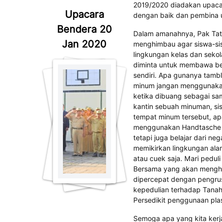
2019/2020 diadakan upaca
Upacara
dengan baik dan pembina 
Bendera 20
Dalam amanahnya, Pak Tata
Jan 2020
menghimbau agar siswa-sis
lingkungan kelas dan sekol
diminta untuk membawa b
sendiri. Apa gunanya tamb
minum jangan menggunakan 
ketika dibuang sebagai sam
kantin sebuah minuman, s
tempat minum tersebut, apa
menggunakan Handtasche yai
tetapi juga belajar dari n
memikirkan lingkungan ala
atau cuek saja. Mari peduli 
Bersama yang akan menghas
dipercepat dengan pengrus
kepedulian terhadap Tanah
Persedikit penggunaan plas
Semoga apa yang kita kerj