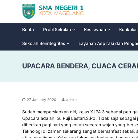
S
G
M
l
a
A
d
N
Berita
Profil Sekolah
Kesiswaan
Kurikulu
i
e
o
g
Sekolah Berintegritas
Layanan Aspirasi dan Peng
o
e
l
r
H
UPACARA BENDERA, CUACA CERAH
i
i
g
1
h
M
S
a
c
g
h
27 January 2020
admin
e
o
l
o
Sudah mempersiapkan diri, kelas X IPA 3 sebagai petugas
a
l
Upacara adalah ibu Puji Lestari,S.Pd. Tidak saja sebag
n
diberikan pagi hari yang cerah secerah wajah yang berse
Teknologi di zaman sekarang sangat bermanfaat sekali, 
g
atau negativnya. Kebaikan teknologi tentunya banyak sek