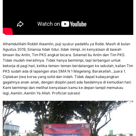
Alhamdulillahi Robbil Alaamiin, puji syukur padaMu ya Robb. Masih di bulan
Agustus 2019, Smansa tidak tidur..tidak mimpi..ini kenyataan di bawah
binaan ibu Antin, Tim PKS angkat bicara. Selamat bu Antin dan Tim PKS.
Tidak mudah meraihnya. Tidak hanya bermimpi, tapi terbangun untuk
bekerja di pagi hari, ketika teman-teman berdatangan ke sekolah, kalian Tim
PKS sudah ada di lapangan atas SMA N 1 Magelang. Barakallah…juara 1.
Ciptakan jiwa korsa yang solid dan indah. Tidak dapat kubayangkan
gagahnya anak-anak, dengan disiplin pasti ada faedahnya di kemudian hari.
Kami bermimpi dan melihat kenyataan kamu ke depan tampil memukau
lagi..Aamiin..Aamiin Ya Allah. Proficiat sukses!