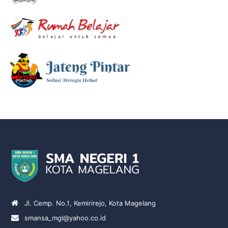
Jl. Cemp. No.1, Kemirirejo, Kota Magelang
smansa_mgl@yahoo.co.id