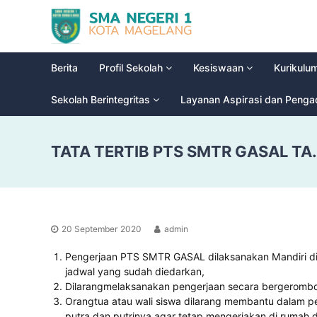
S
G
M
l
a
A
d
N
Berita
Profil Sekolah
Kesiswaan
Kurikulu
i
e
o
g
Sekolah Berintegritas
Layanan Aspirasi dan Peng
o
e
l
r
H
TATA TERTIB PTS SMTR GASAL TA.
i
i
g
1
h
M
S
a
c
g
h
20 September 2020
admin
e
o
l
o
Pengerjaan PTS SMTR GASAL dilaksanakan Mandiri d
a
l
jadwal yang sudah diedarkan,
n
Dilarangmelaksanakan pengerjaan secara bergerombo
Orangtua atau wali siswa dilarang membantu dalam 
g
putra dan putrinya agar tetap mengerjakan di rumah