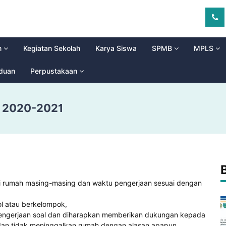
m
Kegiatan Sekolah
Karya Siswa
SPMB
MPLS
aduan
Perpustakaan
 2020-2021
i rumah masing-masing dan waktu pengerjaan sesuai dengan
l atau berkelompok,
pengerjaan soal dan diharapkan memberikan dukungan kepada
 dan tidak meninggalkan rumah dengan alasan apapun,