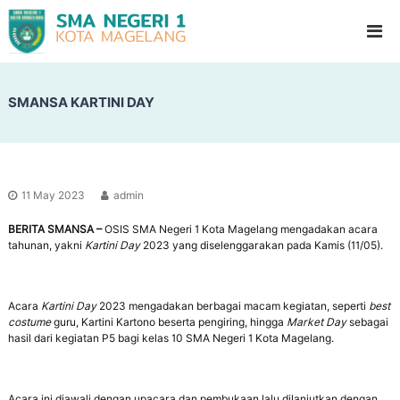
S
G
l
M
a
A
d
N
i
o
SMANSA KARTINI DAY
e
o
g
l
e
H
i
r
g
i
h
11 May 2023
admin
1
S
c
BERITA SMANSA –
OSIS SMA Negeri 1 Kota Magelang mengadakan acara
M
h
tahunan, yakni
Kartini Day
2023 yang diselenggarakan pada Kamis (11/05).
a
o
g
o
l
e
Acara
Kartini Day
2023 mengadakan berbagai macam kegiatan, seperti
best
l
costume
guru, Kartini Kartono beserta pengiring, hingga
Market Day
sebagai
hasil dari kegiatan P5 bagi kelas 10 SMA Negeri 1 Kota Magelang.
a
n
g
Acara ini diawali dengan upacara dan pembukaan lalu dilanjutkan dengan