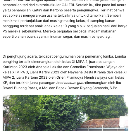
penampilan tari dari ekstrakurikuler GALERI. Setelah itu, tiba pada inti acara
yaitu penampilan Kartini dan Kartono beserta pengiringnya. Terlihat bahwa
setiap kelas mengerahkan usaha terbaiknya untuk ditampilkan. Sembari
menikmati pertunjukkan dari masing-masing kelas, di samping kanan
panggung terdapat anak-anak kelas 10 yang sibuk berjualan hasil dari karya
P5 mereka sebelumnya. Mereka berjualan berbagai macam makanan,
seperti olahan buah, ayam, minuman segar, dan masih banyak lagi.
Di penghujung acara, terdapat pengumuman para pemenang lomba. Lomba
pengiring terbaik dimenangkan oleh kelas XI MIPA 2, juara pasangan
Kartinton 2023 oleh Anabela Laksita dan Cornelius Fransinatra Wijaya dari
kelas XI MIPA 3, juara Kartini 2023 oleh Nayesha Desta Kirania dari kelas XI
MIPA 2, juara Kartono 2023 oleh Orlen Pramudya Hendrawijaya dari kelas
XF, dan terakhir juara pasangan
best costum guru
dimenangkan oleh Ibu
Dwani Punang Raras, A.Md. dan Bapak Dewan Riyang Sambodo, S.Pd.