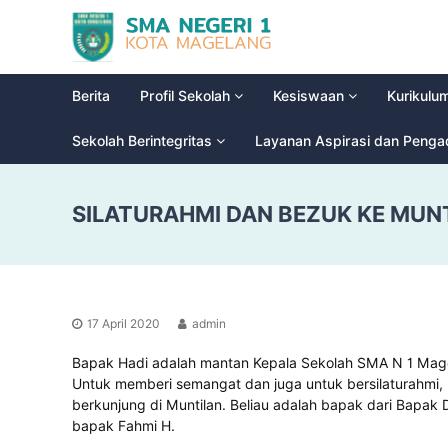
S
G
M
l
a
A
d
N
Berita
Profil Sekolah
Kesiswaan
Kurikulu
i
e
o
g
Sekolah Berintegritas
Layanan Aspirasi dan Peng
o
e
l
r
H
SILATURAHMI DAN BEZUK KE MUN
i
i
g
1
h
M
S
a
c
g
h
17 April 2020
admin
e
o
l
o
Bapak Hadi adalah mantan Kepala Sekolah SMA N 1 Magela
a
l
Untuk memberi semangat dan juga untuk bersilaturahmi,
n
berkunjung di Muntilan. Beliau adalah bapak dari Bapa
bapak Fahmi H.
g