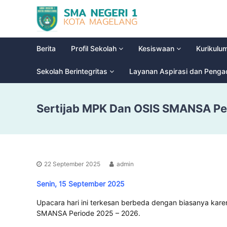
S
G
M
l
a
A
d
N
Berita
Profil Sekolah
Kesiswaan
Kurikulu
i
e
o
g
Sekolah Berintegritas
Layanan Aspirasi dan Peng
o
e
l
r
H
Sertijab MPK Dan OSIS SMANSA Pe
i
i
g
1
h
M
S
a
c
g
h
22 September 2025
admin
e
o
l
o
Senin, 15 September 2025
a
l
Upacara hari ini terkesan berbeda dengan biasanya kare
n
SMANSA Periode 2025 – 2026.
g