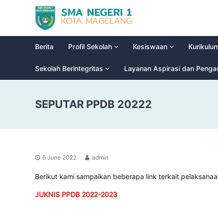
S
G
M
l
a
A
d
N
Berita
Profil Sekolah
Kesiswaan
Kurikulu
i
e
o
g
Sekolah Berintegritas
Layanan Aspirasi dan Peng
o
e
l
r
H
SEPUTAR PPDB 20222
i
i
g
1
h
M
S
a
c
g
h
6 June 2022
admin
e
o
l
o
Berikut kami sampaikan beberapa link terkait pelaksana
a
l
JUKNIS PPDB 2022-2023
n
g