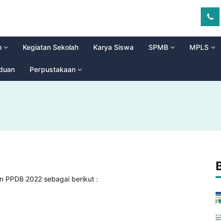
m
Kegiatan Sekolah
Karya Siswa
SPMB
MPLS
aduan
Perpustakaan
an PPDB 2022 sebagai berikut :