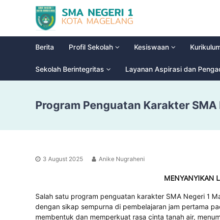
S
G
M
l
a
A
d
N
Berita
Profil Sekolah
Kesiswaan
Kurikulu
i
e
o
g
Sekolah Berintegritas
Layanan Aspirasi dan Peng
o
e
l
r
H
Program Penguatan Karakter SMA 
i
i
g
1
h
M
S
a
c
g
h
3 August 2025
Anike Nugraheni
e
o
l
o
MENYANYIKAN L
a
l
Salah satu program penguatan karakter SMA Negeri 1 M
n
dengan sikap sempurna di pembelajaran jam pertama pad
g
membentuk dan memperkuat rasa cinta tanah air, menu