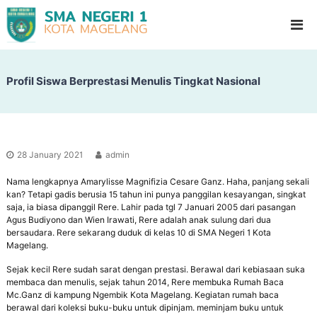
S
G
l
M
a
A
d
N
i
o
Profil Siswa Berprestasi Menulis Tingkat Nasional
e
o
g
l
e
H
i
r
g
i
h
28 January 2021
admin
1
S
c
Nama lengkapnya Amarylisse Magnifizia Cesare Ganz. Haha, panjang sekali
M
h
kan? Tetapi gadis berusia 15 tahun ini punya panggilan kesayangan, singkat
a
o
saja, ia biasa dipanggil Rere. Lahir pada tgl 7 Januari 2005 dari pasangan
g
o
Agus Budiyono dan Wien Irawati, Rere adalah anak sulung dari dua
l
bersaudara. Rere sekarang duduk di kelas 10 di SMA Negeri 1 Kota
e
Magelang.
l
a
Sejak kecil Rere sudah sarat dengan prestasi. Berawal dari kebiasaan suka
membaca dan menulis, sejak tahun 2014, Rere membuka Rumah Baca
n
Mc.Ganz di kampung Ngembik Kota Magelang. Kegiatan rumah baca
g
berawal dari koleksi buku-buku untuk dipinjam. meminjam buku untuk