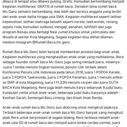
dibaca di tempat atau dibawa pulang. Gratis. Kemudian berkembang menjadi
kegiatan multiliterasi GRATIS di rumah baca. Semakin lama rumah baca
Mc.Ganz semakin berkembang. Ada lebih dari seratus anggota yang terdiri
dari anak-anak balita hingga usia SMA. Kegiatan mulititerasi seperti latihan
kepenulisan, latihan olahraga beladiri seperti karate, taekwondo, renang,
sepatu roda, kemudian outbond, mengaji, panahan, tahfidzh dan juga
program Banaju atau berbagi Nasi Jumat khusus untuk yatim piatu dan
dhuafa di sekitar Kota Magelang. Segala kegiatan bisa dilihat dilaman
medsos instagram @Rumah.Baca.mc.ganz .
Rumah Baca Mc.Ganz telah banyak memberikan prestasi bagi anak-anak.
Kegiatan multiliterasi yang menghasilkan anak-anak yang multitalenta. Rere
sebagai founder rumah baca Mc.Ganz juga sering menjadi juara, misalnya :
Juara 1 lomba menulis tingkat nasional, penulis cilik terbaik dalam
Konferensi Penulis cilik Indonesia pada tahun 2016, juara 1 POPDA Karate,
juara 2 POPDA Taekwondo, juara 2 POPDA Panahan, juara 1 menulis artikel
se SMP di kota Magelang, juara 1 FLS2N menulis cerpen dan juara DUTA
BACA Kota Magelang. Rere juga telah menulis karya sebanyak 8 judul buku
kumpulan cerita untuk anak-anak, beberapa judul buku karyanya adalah :
Kasihan Sarah, Semangat Baru Lintang, dan Kisah Anak Rantja.
Anak-anak rumah baca Mc.Ganz pun didorong untuk mengikuti jejaknya.
Terbukti beberapa anak-anak rumah baca Mc.Ganz banyak yang mengikuti
jejak Rere untuk berprestasi di segala bidang, Rere terbiasa melatih anak-
anak usia SD di rumah baca dan menjadi juara lomba cerdas cermat, juara