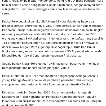
sepatu roda, lomba pidato, mendongeng, menulis, dll. Di masa pandemi, Rere
belajar secara online dengan anak-anak rumah baca, dengan menyediakan
wifi gratis di rumah baca sehingga anak-anak bisa belajar online bersama-
sama.
Ketika Rere duduk di bangku SMA Negeri 1 Kota Magelang, beberapa
prestasi berhasil ditorehkannya, yaitu : Rere berhasil terpilih dalam kegiatan
Parlemen Remaja, sebuah kegiatan pendidikan demokrasi dan politik tingkat
nasional yang diadakan oleh DPR RI Pusat Jakarta. Dari lebih dari 6500
orang anak-anak SMA dari seluruh Indonesia yang mendaftar, hanya terpilih
134 orang dari penjuru tanah air, dan Rere alhamdulilah terpilih mewakili
dapil 6 Jawa Tengah. Rere juga terpilih sebagai top 15 Duta Bea Cukai
tingkat nasional, sebuah acara untuk anak-anak SMA, yang diadakan oleh
Dirjend Bea dan Cukai Departemen Keuangan RI di Jakarta.
Segala bentuk kiprah Rere dengan aktivitas rumah bacanya ini, membuat
Rere mendapatkan beberapa penghargaan, yaitu :
Pada Oktober th 2019 Rere mendapatkan penghargaan sebagai “Ashoka
young ChangeMaker” anak muda pembawa perubahan dari lembaga
sociopreneur Internasional Ashoka Foundation dari Amerika Serikat.
Kemudian, pada bln Desember 2020, Rere mendapatkan Anugerah
Kebudayaan RI dari Kementerian Pendidikan dan kebudayaan Republik
Indonesia, Nadiem Makariem. Rere mendapatkan pin emas AKI 20 kategori
anak dan remaja th 2020.