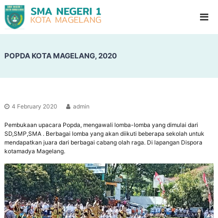
S
G
l
M
a
A
d
N
i
o
POPDA KOTA MAGELANG, 2020
e
o
g
l
e
H
i
r
g
i
h
4 February 2020
admin
1
S
c
Pembukaan upacara Popda, mengawali lomba-lomba yang dimulai dari
M
h
SD,SMP,SMA . Berbagai lomba yang akan diikuti beberapa sekolah untuk
a
o
mendapatkan juara dari berbagai cabang olah raga. Di lapangan Dispora
g
o
kotamadya Magelang.
l
e
l
a
n
g