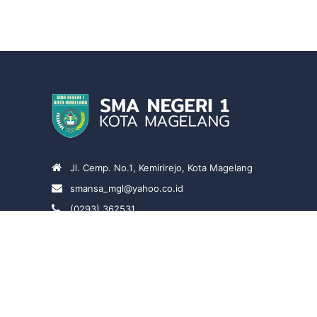
Jl. Cemp. No.1, Kemirirejo, Kota Magelang
smansa_mgl@yahoo.co.id
(0293) 362531