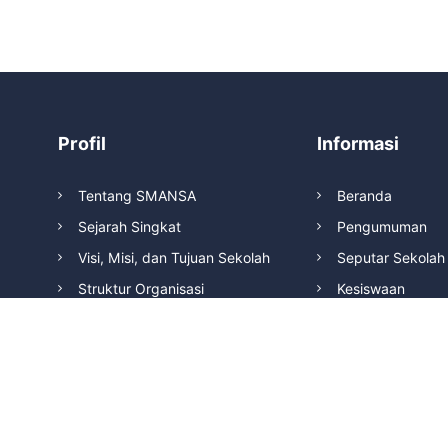
Profil
Informasi
Tentang SMANSA
Beranda
Sejarah Singkat
Pengumuman
Visi, Misi, dan Tujuan Sekolah
Seputar Sekolah
Struktur Organisasi
Kesiswaan
Prestasi
Kegiatan Sosial
Copyright © 2022 SMAN 1 Magelang. All Rights Reserved