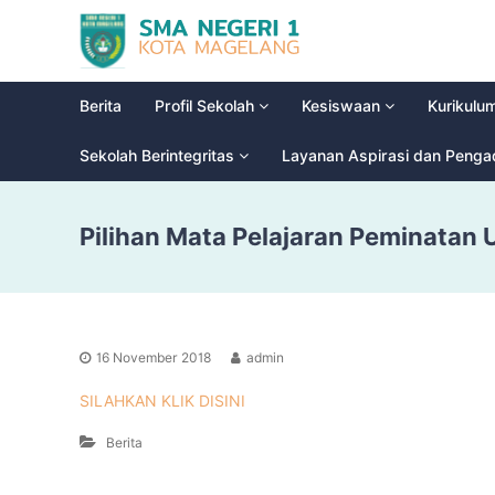
S
G
M
l
a
A
d
N
Berita
Profil Sekolah
Kesiswaan
Kurikulu
i
e
o
g
Sekolah Berintegritas
Layanan Aspirasi dan Peng
o
e
l
r
H
Pilihan Mata Pelajaran Peminatan
i
i
g
1
h
M
S
a
c
g
h
16 November 2018
admin
e
o
l
o
SILAHKAN KLIK DISINI
a
l
Berita
n
g