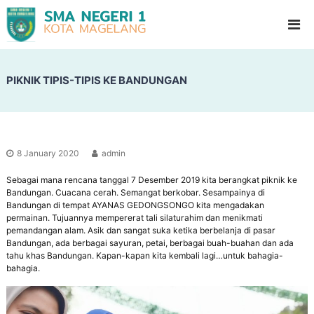
S
G
l
M
a
A
d
N
i
o
PIKNIK TIPIS-TIPIS KE BANDUNGAN
e
o
g
l
e
H
i
r
g
i
h
8 January 2020
admin
1
S
c
Sebagai mana rencana tanggal 7 Desember 2019 kita berangkat piknik ke
M
h
Bandungan. Cuacana cerah. Semangat berkobar. Sesampainya di
a
o
Bandungan di tempat AYANAS GEDONGSONGO kita mengadakan
g
o
permainan. Tujuannya mempererat tali silaturahim dan menikmati
l
pemandangan alam. Asik dan sangat suka ketika berbelanja di pasar
e
Bandungan, ada berbagai sayuran, petai, berbagai buah-buahan dan ada
l
tahu khas Bandungan. Kapan-kapan kita kembali lagi…untuk bahagia-
a
bahagia.
n
g