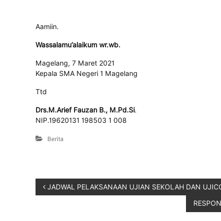
Aamiin.
Wassalamu’alaikum wr.wb.
Magelang, 7 Maret 2021
Kepala SMA Negeri 1 Magelang
Ttd
Drs.M.Arief Fauzan B., M.Pd.Si
.
NIP.19620131 198503 1 008
Berita
JADWAL PELAKSANAAN UJIAN SEKOLAH DAN UJICOB
RESPON