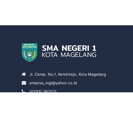
Jl. Cemp. No.1, Kemirirejo, Kota Magelang
smansa_mgl@yahoo.co.id
(0293) 362531