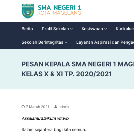
S
G
M
l
a
A
d
N
Berita
Profil Sekolah
Kesiswaan
Kurikulu
i
e
o
g
Sekolah Berintegritas
Layanan Aspirasi dan Peng
o
e
l
r
H
PESAN KEPALA SMA NEGERI 1 MAG
i
i
g
1
KELAS X & XI TP. 2020/2021
h
M
S
a
c
g
h
e
o
l
7 March 2021
admin
o
a
l
Assalamu’alaikum wr.wb
.
n
g
Salam sejahtera bagi kita semua.