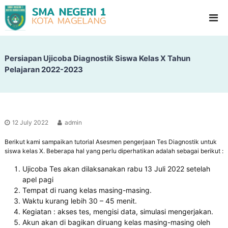
S
G
l
M
a
A
d
N
i
o
Persiapan Ujicoba Diagnostik Siswa Kelas X Tahun
e
o
Pelajaran 2022-2023
g
l
e
H
i
r
g
i
h
1
S
12 July 2022
admin
c
M
h
Berikut kami sampaikan tutorial Asesmen pengerjaan Tes Diagnostik untuk
a
o
siswa kelas X. Beberapa hal yang perlu diperhatikan adalah sebagai berikut :
g
o
l
e
Ujicoba Tes akan dilaksanakan rabu 13 Juli 2022 setelah
apel pagi
l
Tempat di ruang kelas masing-masing.
a
Waktu kurang lebih 30 – 45 menit.
n
Kegiatan : akses tes, mengisi data, simulasi mengerjakan.
g
Akun akan di bagikan diruang kelas masing-masing oleh