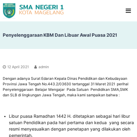
S
G
l
M
a
A
d
N
i
o
Penyelenggaraan KBM Dan Libuar Awal Puasa 2021
e
o
g
l
e
H
i
r
g
i
h
12 April 2021
admin
1
S
c
Dengan adanya Surat Edaran Kepala Dinas Pendidikan dan Kebudayaan
M
h
Provinsi Jawa Tengah No.443.2/03630 tertanggal 31 Maret 2021 perihal
a
o
Penyelenggaraan Belajar Mengajar Pada Satuan Pendidikan SMA,SMK
g
o
dan SLB di lingkungan Jawa Tengah, maka kami sampaikan bahwa :
l
e
l
a
Libur puasa Ramadhan 1442 H. ditetapkan sebagai hari libur
satuan Pendidikan pada hari pertama dan kedua yang secara
n
resmi menyesuaikan dengan penetapan yang dilakukan oleh
g
pemerintah.