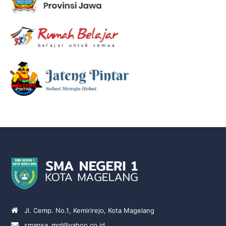
Jl. Cemp. No.1, Kemirirejo, Kota Magelang
smansa_mgl@yahoo.co.id