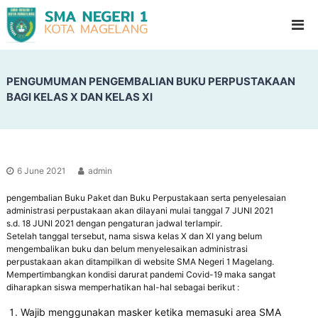
S
G
l
M
a
A
d
N
i
o
PENGUMUMAN PENGEMBALIAN BUKU PERPUSTAKAAN
e
o
BAGI KELAS X DAN KELAS XI
g
l
e
H
i
r
g
i
h
1
S
6 June 2021
admin
c
M
h
pengembalian Buku Paket dan Buku Perpustakaan serta penyelesaian
a
o
administrasi perpustakaan akan dilayani mulai tanggal 7 JUNI 2021
g
o
s.d. 18 JUNI 2021 dengan pengaturan jadwal terlampir.
l
e
Setelah tanggal tersebut, nama siswa kelas X dan XI yang belum
mengembalikan buku dan belum menyelesaikan administrasi
l
perpustakaan akan ditampilkan di website SMA Negeri 1 Magelang.
a
Mempertimbangkan kondisi darurat pandemi Covid-19 maka sangat
n
diharapkan siswa memperhatikan hal-hal sebagai berikut :
g
Wajib menggunakan masker ketika memasuki area SMA