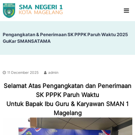
S
G
l
M
a
A
d
N
i
o
Pengangkatan & Penerimaan SK PPPK Paruh Waktu 2025
e
o
GuKar SMANSATAMA
g
l
e
H
i
r
g
i
h
1
S
11 December 2025
admin
c
M
h
Selamat Atas Pengangkatan dan Penerimaan
a
o
g
o
SK PPPK Paruh Waktu
l
e
Untuk Bapak Ibu Guru & Karyawan SMAN 1
l
Magelang
a
n
g