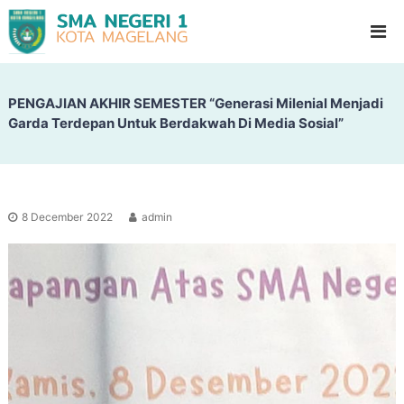
S
G
l
M
a
A
d
N
i
o
PENGAJIAN AKHIR SEMESTER “Generasi Milenial Menjadi
e
o
Garda Terdepan Untuk Berdakwah Di Media Sosial”
g
l
e
H
i
r
g
i
h
1
S
8 December 2022
admin
c
M
h
a
o
g
o
l
e
l
a
n
g